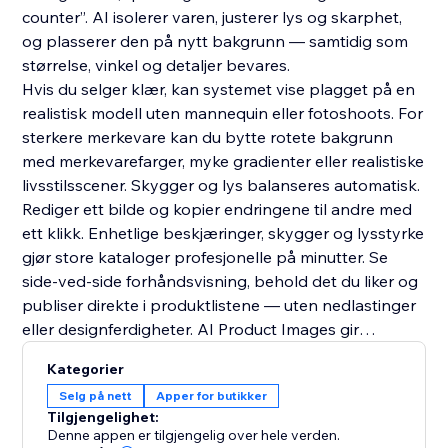
counter”. AI isolerer varen, justerer lys og skarphet,
og plasserer den på nytt bakgrunn — samtidig som
størrelse, vinkel og detaljer bevares.
Hvis du selger klær, kan systemet vise plagget på en
realistisk modell uten mannequin eller fotoshoots. For
sterkere merkevare kan du bytte rotete bakgrunn
med merkevarefarger, myke gradienter eller realistiske
livsstilsscener. Skygger og lys balanseres automatisk.
Rediger ett bilde og kopier endringene til andre med
ett klikk. Enhetlige beskjæringer, skygger og lysstyrke
gjør store kataloger profesjonelle på minutter. Se
side-ved-side forhåndsvisning, behold det du liker og
publiser direkte i produktlistene — uten nedlastinger
eller designferdigheter. AI Product Images gir
profesjonelle visuelle bilder, mer tillit og høyere
Kategorier
konvertering — alt laget med AI.
Selg på nett
Apper for butikker
Tilgjengelighet:
Denne appen er tilgjengelig over hele verden.