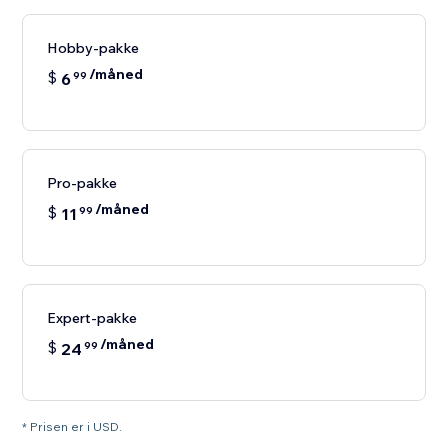
Hobby-pakke
/måned
$
6
99
Pro-pakke
/måned
$
11
99
Expert-pakke
/måned
$
24
99
* Prisen er i USD.