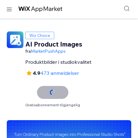
Wix Choice
AI Product Images
fra
MarketPushApps
Produktbilder i studiokvalitet
4.9
473 anmeldelser
Gratisabonnement tilgjengelig