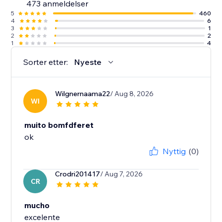
473 anmeldelser
5
460
4
6
3
1
2
2
1
4
Sorter etter:
Nyeste
Wilgnernaama22
/ Aug 8, 2026
WI
muito bomfdferet
Nyttig
(0)
Crodri201417
/ Aug 7, 2026
CR
mucho
excelente