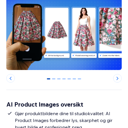
0
1
2
3
4
5
6
AI Product Images oversikt
Gjør produktbildene dine til studiokvalitet: AI
Product Images forbedrer lys, skarphet og gir
hvert bilde et profesjonelt preg