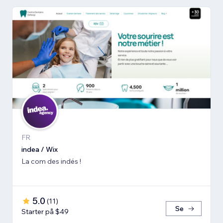
FR
indea / Wix
La com des indés !
5.0
(
11
)
Se
Starter på $49