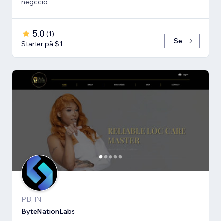
negócio
5.0
(
1
)
Se
Starter på $1
PB, IN
ByteNationLabs