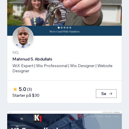
NG
Mahmud S. Abdullahi
WiX Expert | Wix Professional | Wix Designer | Website
Designer
5.0
(
3
)
Se
Starter på $30