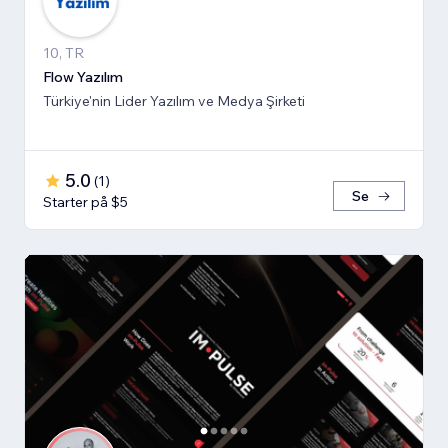
10, TR
Flow Yazılım
Türkiye'nin Lider Yazılım ve Medya Şirketi
5.0
(
1
)
Se
Starter på $5