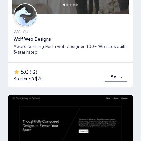
WA, AU
Wolf Web Designs
Award-winning Perth web designer, 100+ Wix sites built,
5-star rated.
5.0
(
12
)
Se
Starter på $75