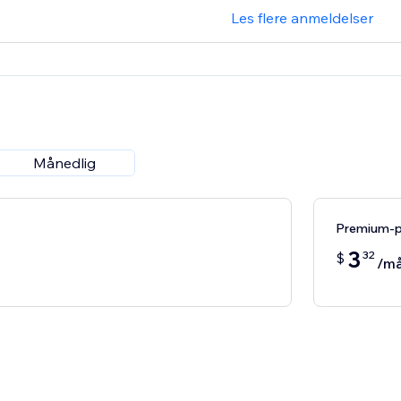
Les flere anmeldelser
Månedlig
Premium-
3
32
$
/m