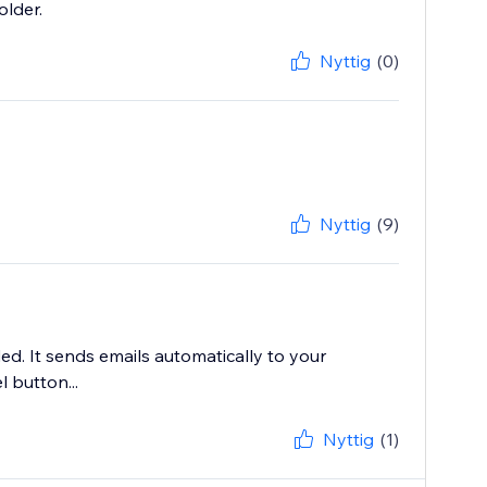
lder.
Nyttig
(0)
Nyttig
(9)
eeded. It sends emails automatically to your
l button...
Nyttig
(1)