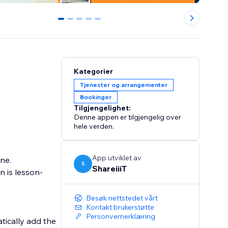
0
1
2
3
4
Kategorier
Tjenester og arrangementer
Bookinger
Tilgjengelighet:
Denne appen er tilgjengelig over
hele verden.
App utviklet av
ne.
S
ShareiiiT
n is lesson-
Besøk nettstedet vårt
Kontakt brukerstøtte
Personvernerklæring
atically add the