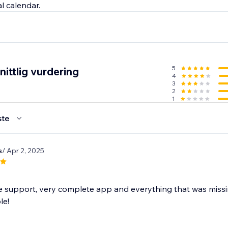
5
ittlig vurdering
4
3
2
1
ste
s
/ Apr 2, 2025
e support, very complete app and everything that was missi
le!