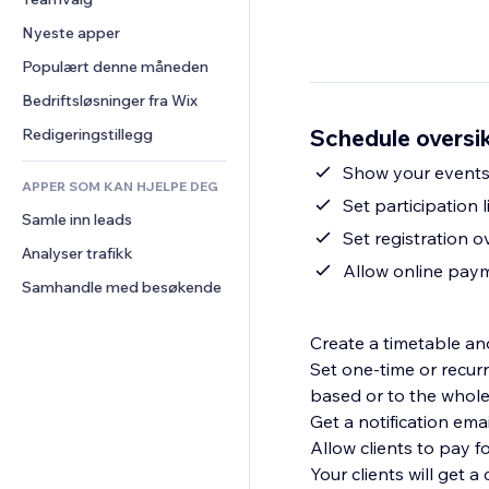
Video
Konvertering
Sidemaler
Lagerløsninger
Avstemninger
Nyeste apper
PDF
Bildeeffekter
Dropshipping
Chat
Fildeling
Populært denne måneden
Knapper og menyer
Priser og abonnement
Kommentarer
Nyheter
Bannere og merker
Folkefinansiering
Bedriftsløsninger fra Wix
Telefon
Innholdstjenester
Kalkulatorer
Mat og drikke
Samfunn
Schedule oversi
Redigeringstillegg
Teksteffekter
Søk
Anmeldelser og 
Show your events 
tilbakemeldinger
APPER SOM KAN HJELPE DEG
Vær
Set participation l
CRM
Samle inn leads
Diagrammer og tabeller
Set registration o
Analyser trafikk
Allow online paym
Samhandle med besøkende
Create a timetable and
Set one-time or recurr
based or to the whole 
Get a notification ema
Allow clients to pay f
Your clients will get 