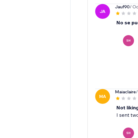
Jauf90
/ Oc
JA
No se pu
SH
Maiaclaire
/
MA
Not liking
I sent tw
SH