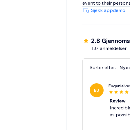
Sjekk appdemo
2.8 Gjennomsn
137 anmeldelser
Sorter etter:
Nye
Eugenialve
EU
Review
Incredibl
as possib