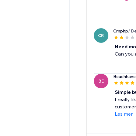
Crnphp
/ D
CR
Need mor
Can you 
Beachhave
BE
Simple b
I really l
customers
Les mer