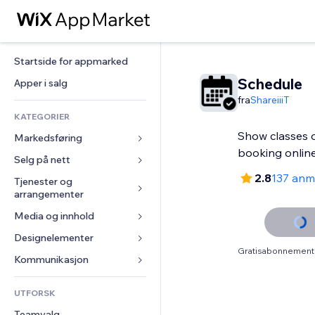
Startside for appmarked
Schedule
Apper i salg
fra
ShareiiiT
KATEGORIER
Show classes o
Markedsføring
booking onlin
Selg på nett
Annonser
2.8
137 anm
Mobil
Tjenester og 
Apper for butikker
arrangementer
Analyser
Frakt og levering
Media og innhold
Hoteller
Sosiale medier
Selg-knapper
Arrangementer
Designelementer
Galleri
SEO
Nettkurs
Gratisabonnement 
Restauranter
Musikk
Engasjement
Kart og navigasjon
Kommunikasjon 
On-demand-utskrift
Eiendom
Podkaster
Nettstedsoppføringer
Personvern og sikkerhet
Regnskap
Skjemaer
UTFORSK
Bookinger
Fotografi
E-post
Klokke
Kuponger og fordelsprogram
Blogg
Teamvalg