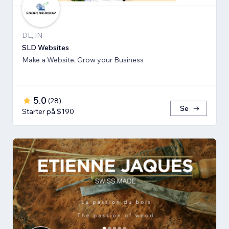
DL, IN
SLD Websites
Make a Website, Grow your Business
5.0
(
28
)
Se
Starter på $190