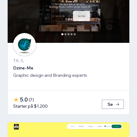
TA, IL
Dzine-Me
Graphic design and Branding experts
5.0
(
7
)
Se
Starter på $1,200