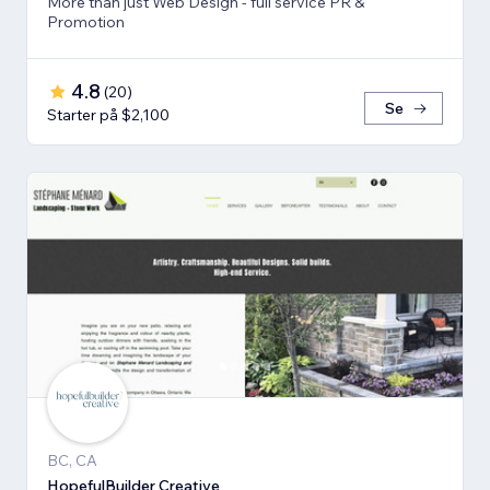
More than just Web Design - full service PR &
Promotion
4.8
(
20
)
Se
Starter på $2,100
BC, CA
HopefulBuilder Creative