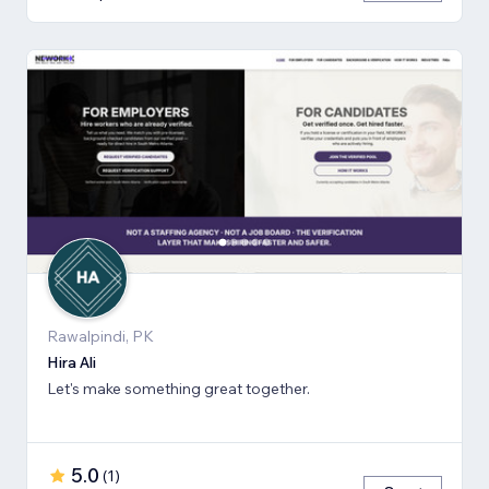
Rawalpindi, PK
Hira Ali
Let's make something great together.
5.0
(
1
)