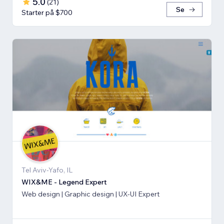
5.0
(
21
)
Se
Starter på $700
Tel Aviv-Yafo, IL
WIX&ME - Legend Expert
Web design | Graphic design | UX-UI Expert