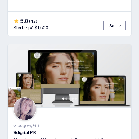
5.0
(
42
)
Se
Starter på $1,500
Glasgow, GB
8digital PR