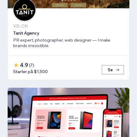
VD, CH
Tanit Agency
PR expert, photographer, web designer — I make
brands irresistible.
4.9
(
7
)
Se
Starter på $1,500