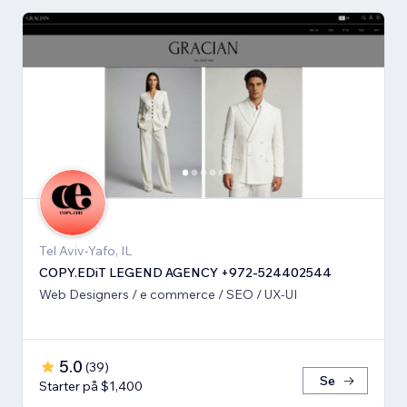
Tel Aviv-Yafo, IL
COPY.EDiT LEGEND AGENCY +972-524402544
Web Designers / e commerce / SEO / UX-UI
5.0
(
39
)
Se
Starter på $1,400