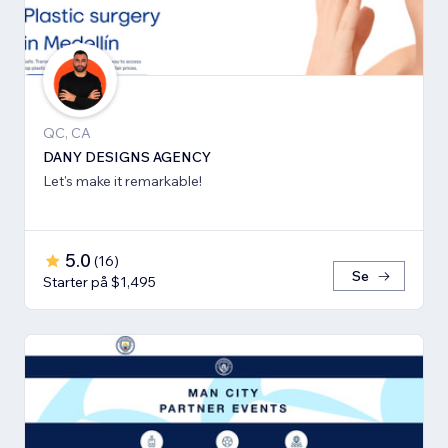
QC, CA
DANY DESIGNS AGENCY
Let's make it remarkable!
5.0
(
16
)
Se
Starter på $1,495