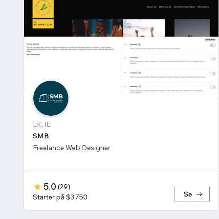
LK, IE
SMB
Freelance Web Designer
5.0
(
29
)
Se
Starter på $3,750