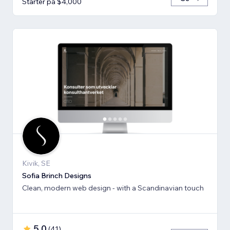
Starter på $4,000
Kivik, SE
Sofia Brinch Designs
Clean, modern web design - with a Scandinavian touch
5.0
(
41
)