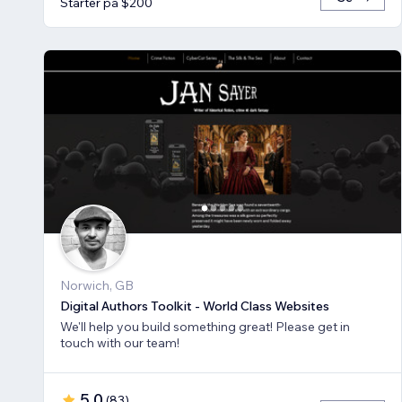
Starter på $200
Norwich, GB
Digital Authors Toolkit - World Class Websites
We'll help you build something great! Please get in
touch with our team!
5.0
(
83
)