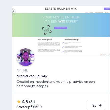
NH, NL
Michiel van Eeuwijk
Creatief en meedenkend voor hulp, advies en een
persoonlijke aanpak.
4.9
(
21
)
Se
Starter på $500