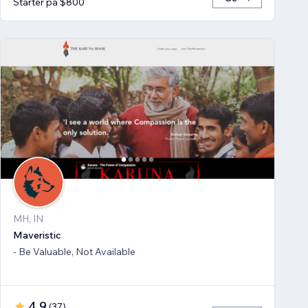
Starter på $800
MH, IN
Maveristic
- Be Valuable, Not Available
4.9
(
37
)