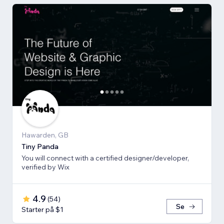
Hawarden, GB
Tiny Panda
You will connect with a certified designer/developer,
verified by Wix
4.9
(
54
)
Se
Starter på $1