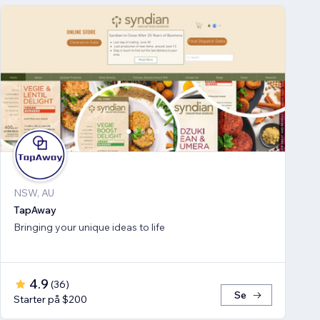
NSW, AU
TapAway
Bringing your unique ideas to life
4.9
(
36
)
Se
Starter på $200