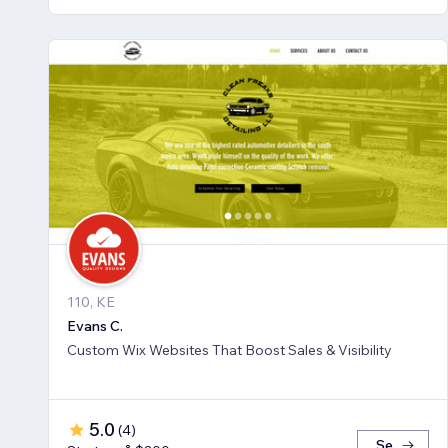
110, KE
Evans C.
Custom Wix Websites That Boost Sales & Visibility
5.0
(
4
)
Se