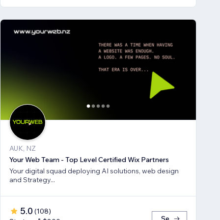
AUK, NZ
Your Web Team - Top Level Certified Wix Partners
Your digital squad deploying AI solutions, web design
and Strategy...
5.0
(
108
)
Se