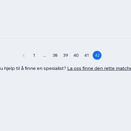
1
...
38
39
40
41
42
 hjelp til å finne en spesialist?
La oss finne den rette match