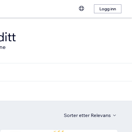
Logg inn
ditt
ine
Sorter etter
Relevans