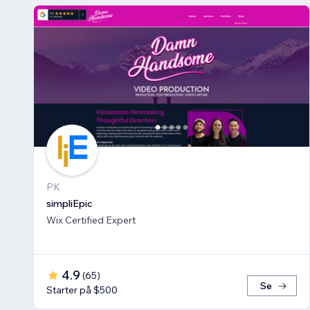
PK
simpliEpic
Wix Certified Expert
4.9
(
65
)
Se
Starter på $500