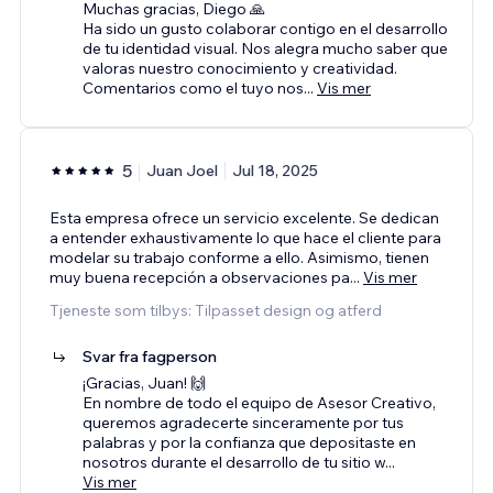
Muchas gracias, Diego 🙏
Ha sido un gusto colaborar contigo en el desarrollo
de tu identidad visual. Nos alegra mucho saber que
valoras nuestro conocimiento y creatividad.
Comentarios como el tuyo nos
...
Vis mer
5
Juan Joel
Jul 18, 2025
Esta empresa ofrece un servicio excelente. Se dedican
a entender exhaustivamente lo que hace el cliente para
modelar su trabajo conforme a ello. Asimismo, tienen
muy buena recepción a observaciones pa
...
Vis mer
Tjeneste som tilbys: Tilpasset design og atferd
Svar fra fagperson
¡Gracias, Juan! 🙌
En nombre de todo el equipo de Asesor Creativo,
queremos agradecerte sinceramente por tus
palabras y por la confianza que depositaste en
nosotros durante el desarrollo de tu sitio w
...
Vis mer