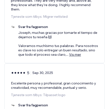
professionals. They are very friendly and, above all,
they know what they're doing. I highly recommend
them.
Tjeneste som tilbys: Migrer nettsted
Svar fra fagperson
Joseph, muchas gracias por tomarte el tiempo de
dejarnos tu reseña 🙌
Valoramos muchísimo tus palabras. Para nosotros
es clave no solo entregar un buen resultado, sino
que todo el proceso sea claro,
...
Vis mer
5
Sep 30, 2025
Excelente persona y profesional, gran conocimiento y
creatividad, muy recomendable, puntual y serio.
Tjeneste som tilbys: Tilpasset logo
Svar fra fagperson