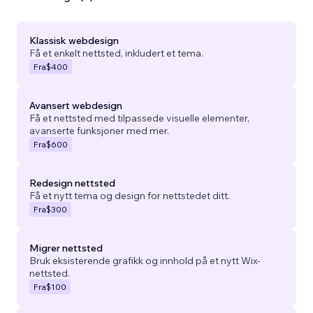
Klassisk webdesign
Få et enkelt nettsted, inkludert et tema.
Fra
$400
Avansert webdesign
Få et nettsted med tilpassede visuelle elementer,
avanserte funksjoner med mer.
Fra
$600
Redesign nettsted
Få et nytt tema og design for nettstedet ditt.
Fra
$300
Migrer nettsted
Bruk eksisterende grafikk og innhold på et nytt Wix-
nettsted.
Fra
$100