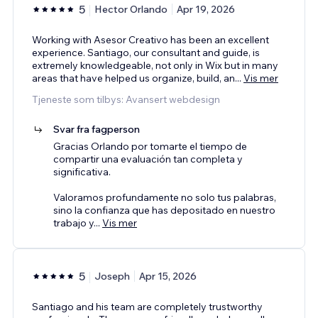
5
Hector Orlando
Apr 19, 2026
Working with Asesor Creativo has been an excellent
experience. Santiago, our consultant and guide, is
extremely knowledgeable, not only in Wix but in many
areas that have helped us organize, build, an
...
Vis mer
Tjeneste som tilbys: Avansert webdesign
Svar fra fagperson
Gracias Orlando por tomarte el tiempo de
compartir una evaluación tan completa y
significativa.
Valoramos profundamente no solo tus palabras,
sino la confianza que has depositado en nuestro
trabajo y
...
Vis mer
5
Joseph
Apr 15, 2026
Santiago and his team are completely trustworthy