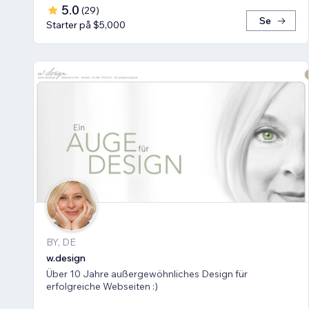
5.0
(
29
)
Se
Starter på $5,000
BY, DE
w.design
Über 10 Jahre außergewöhnliches Design für
erfolgreiche Webseiten :)