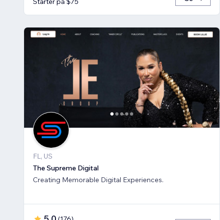
Starter på $75
FL, US
The Supreme Digital
Creating Memorable Digital Experiences.
5.0
(
176
)