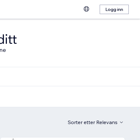
Logg inn
ditt
ine
Sorter etter
Relevans