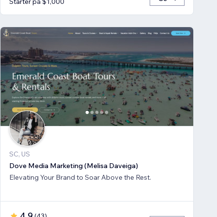
Starter på $1,000
SC, US
Dove Media Marketing (Melisa Daveiga)
Elevating Your Brand to Soar Above the Rest.
4.9
(
43
)