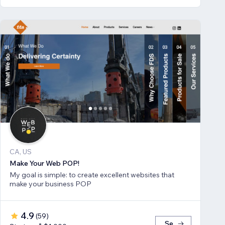
CA, US
Make Your Web POP!
My goal is simple: to create excellent websites that
make your business POP
4.9
(
59
)
Se