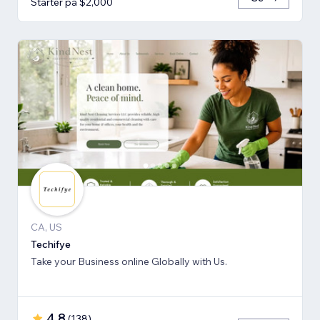
Starter på $2,000
CA, US
Techifye
Take your Business online Globally with Us.
4.8
(
138
)