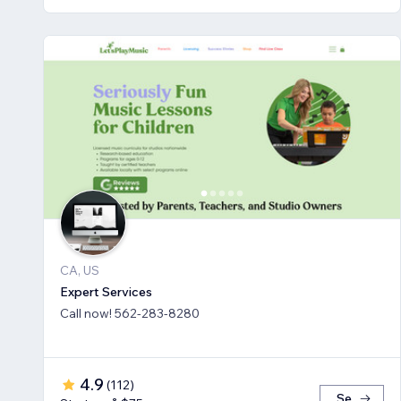
CA, US
Expert Services
Call now! 562-283-8280
4.9
(
112
)
Se