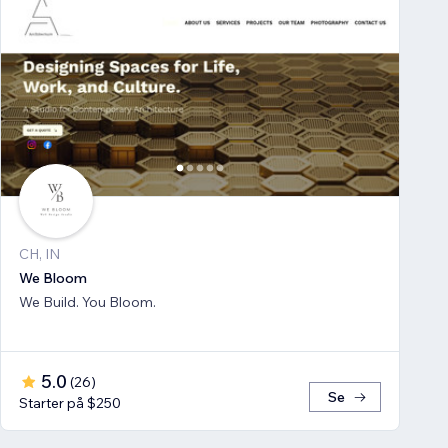
CH, IN
We Bloom
We Build. You Bloom.
5.0
(
26
)
Se
Starter på $250