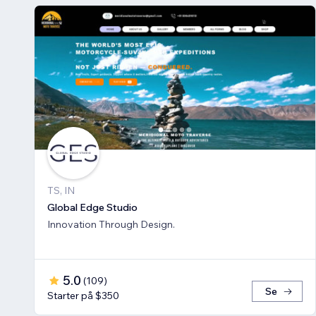
TS, IN
Global Edge Studio
Innovation Through Design.
5.0
(
109
)
Se
Starter på $350