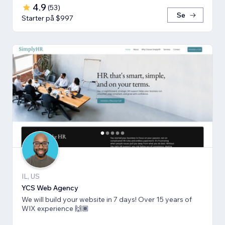
4.9
(
53
)
Se
Starter på $997
IL, US
YCS Web Agency
We will build your website in 7 days! Over 15 years of
WIX experience 🙌🏾