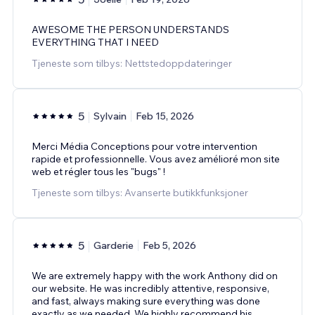
AWESOME THE PERSON UNDERSTANDS
EVERYTHING THAT I NEED
Tjeneste som tilbys: Nettstedoppdateringer
5
Sylvain
Feb 15, 2026
Merci Média Conceptions pour votre intervention
rapide et professionnelle. Vous avez amélioré mon site
web et régler tous les "bugs" !
Tjeneste som tilbys: Avanserte butikkfunksjoner
5
Garderie
Feb 5, 2026
We are extremely happy with the work Anthony did on
our website. He was incredibly attentive, responsive,
and fast, always making sure everything was done
exactly as we needed. We highly recommend his
...