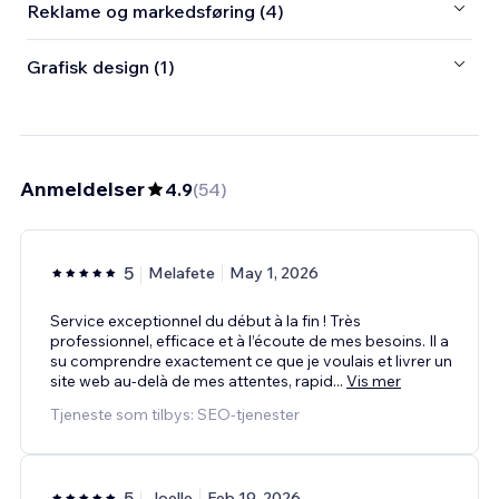
Reklame og markedsføring (4)
Grafisk design (1)
Anmeldelser
4.9
(
54
)
5
Melafete
May 1, 2026
Service exceptionnel du début à la fin ! Très
professionnel, efficace et à l’écoute de mes besoins. Il a
su comprendre exactement ce que je voulais et livrer un
site web au-delà de mes attentes, rapid
...
Vis mer
Tjeneste som tilbys: SEO-tjenester
5
Joelle
Feb 19, 2026