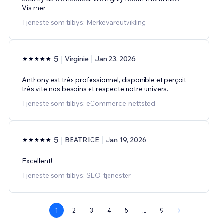
Vis mer
Tjeneste som tilbys: Merkevareutvikling
5
Virginie
Jan 23, 2026
Anthony est très professionnel, disponible et perçoit
très vite nos besoins et respecte notre univers.
Tjeneste som tilbys: eCommerce-nettsted
5
BEATRICE
Jan 19, 2026
Excellent!
Tjeneste som tilbys: SEO-tjenester
1
2
3
4
5
...
9