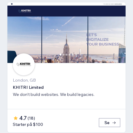
London, GB
KHITRI Limited
We don’t build websites. We build legacies.
4.7
(
18
)
Se
Starter på $100