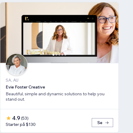
SA, AU
Evie Foster Creative
Beautiful, simple and dynamic solutions to help you
stand out.
4.9
(
53
)
Se
Starter på $130