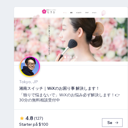
Tokyo, JP
湘南スイッチ｜WiXのお困り事 解決します！
「独りで悩まないで」WiXのお悩み必ず解決します！👉
30分の無料相談受付中
4.8
(
127
)
Se
Starter på $100