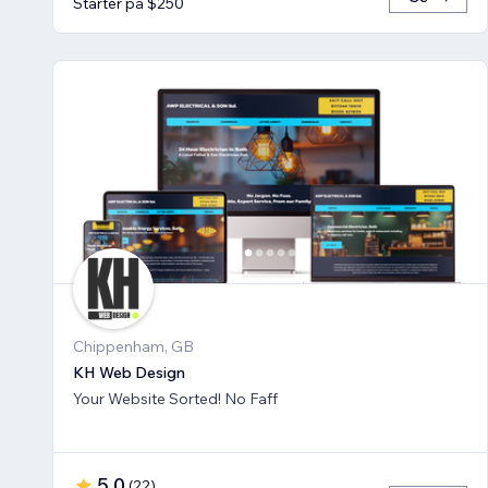
Starter på $250
Chippenham, GB
KH Web Design
Your Website Sorted! No Faff
5.0
(
22
)