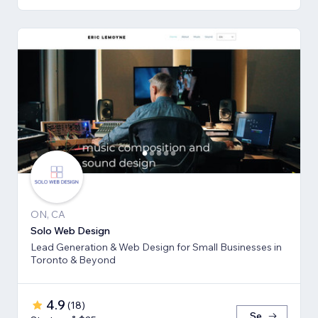
ON, CA
Solo Web Design
Lead Generation & Web Design for Small Businesses in
Toronto & Beyond
4.9
(
18
)
Se