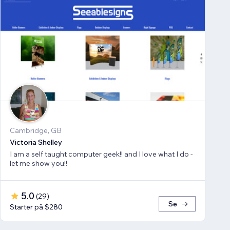
Cambridge, GB
Victoria Shelley
I am a self taught computer geek!! and I love what I do -
let me show you!!
5.0
(
29
)
Se
Starter på $280