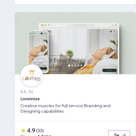
KA, IN
Lioonnize
Creative muscles for full service Branding and
Designing capabilities.
4.9
(
33
)
Se