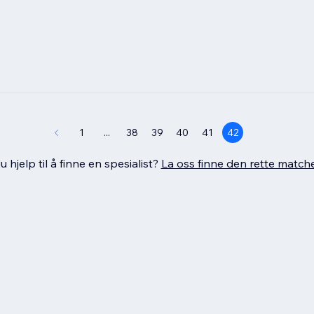
1
...
38
39
40
41
42
 hjelp til å finne en spesialist?
La oss finne den rette match