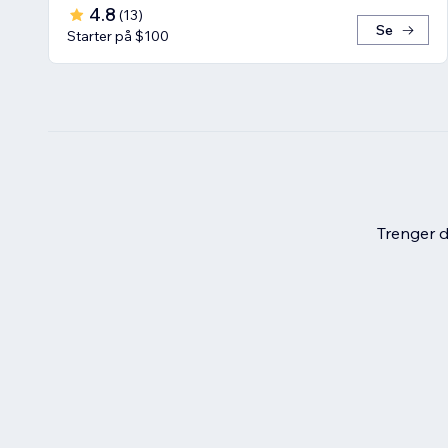
4.8
(
13
)
Se
Starter på $100
Trenger du