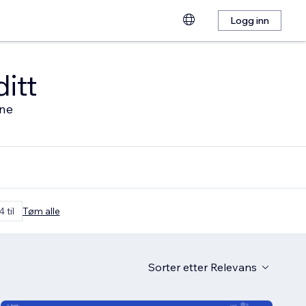
Logg inn
ditt
ine
 til
Tøm alle
Sorter etter
Relevans