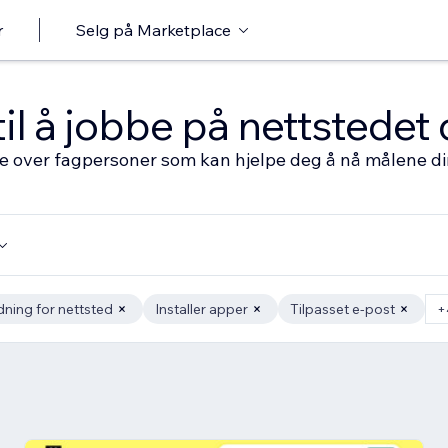
r
Selg på Marketplace
til å jobbe på nettstedet 
ste over fagpersoner som kan hjelpe deg å nå målene d
dning for nettsted
Installer apper
Tilpasset e-post
+4