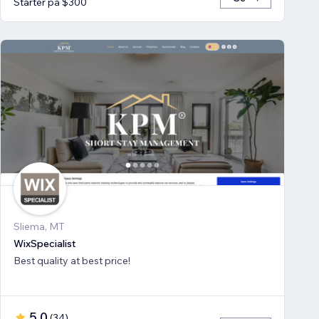
Starter på $300
Sliema, MT
WixSpecialist
Best quality at best price!
5.0
(
34
)