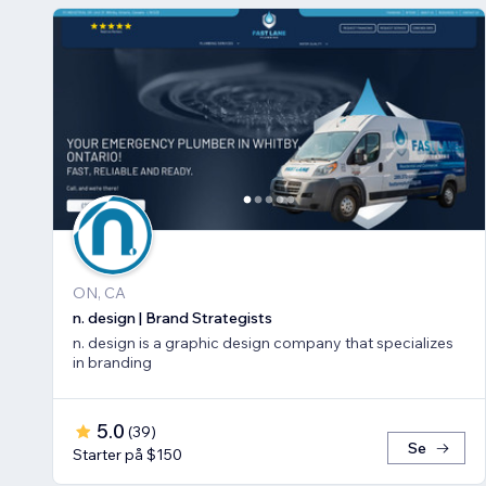
ON, CA
n. design | Brand Strategists
n. design is a graphic design company that specializes
in branding
5.0
(
39
)
Se
Starter på $150