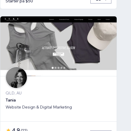
Starter på $50
QLD, AU
Tania
Website Design & Digital Marketing
4.9
(
11
)