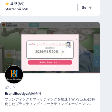
4.9
(
89
)
Se
Starter på $50
47, JP
BrandBuddyz合同会社
ブランディングとマーケティングを加速！WixStudioに特
化したブランディング・マーケティングエージェンシー
です。