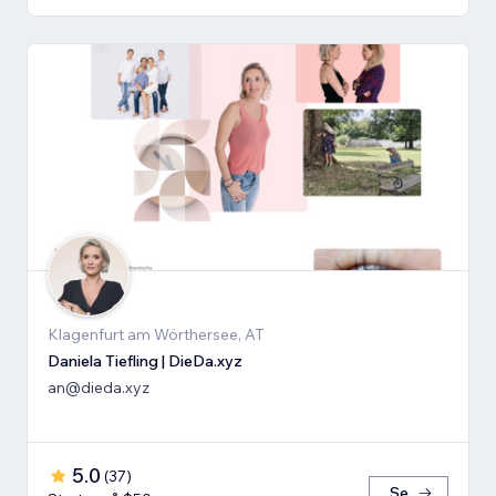
Klagenfurt am Wörthersee, AT
Daniela Tiefling | DieDa.xyz
an@dieda.xyz
5.0
(
37
)
Se