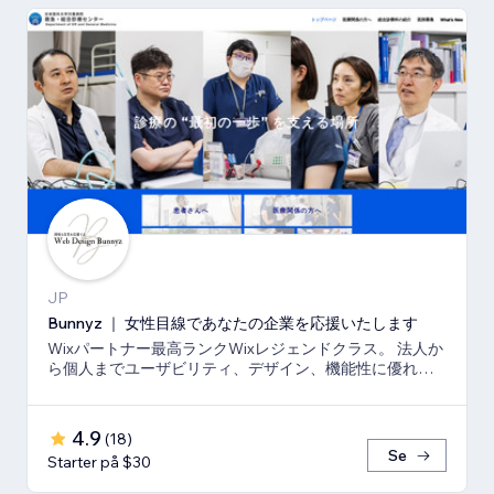
JP
Bunnyz ｜ 女性目線であなたの企業を応援いたします
Wixパートナー最高ランクWixレジェンドクラス。 法人か
ら個人までユーザビリティ、デザイン、機能性に優れた
ウェブサイトをご提供いたします。
4.9
(
18
)
Se
Starter på $30