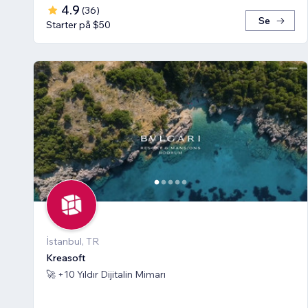
4.9
(
36
)
Se
Starter på $50
İstanbul, TR
Kreasoft
🚀 +10 Yıldır Dijitalin Mimarı