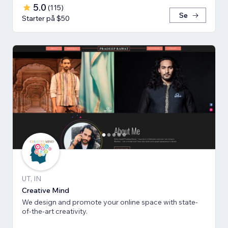
5.0
(
115
)
Se
Starter på $50
UT, IN
Creative Mind
We design and promote your online space with state-
of-the-art creativity.