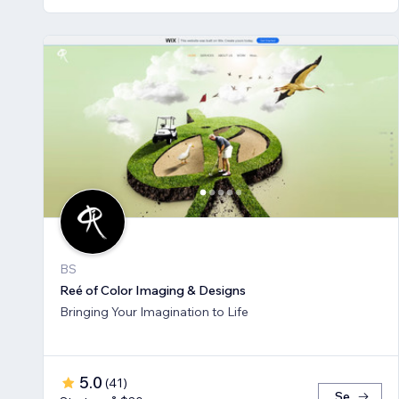
BS
Reé of Color Imaging & Designs
Bringing Your Imagination to Life
5.0
(
41
)
Se