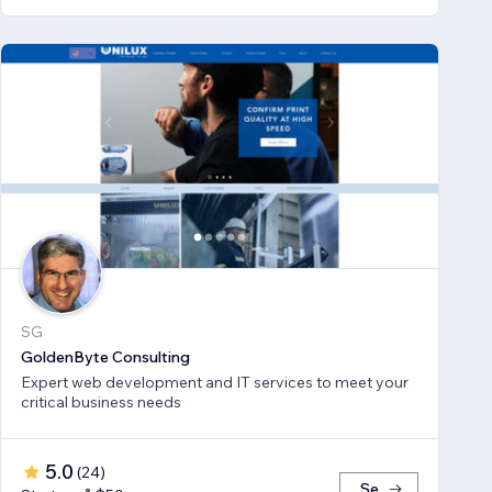
SG
GoldenByte Consulting
Expert web development and IT services to meet your
critical business needs
5.0
(
24
)
Se