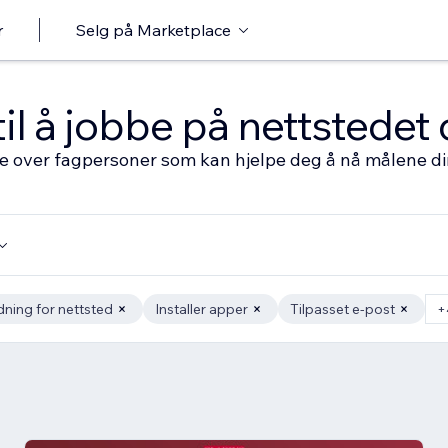
r
Selg på Marketplace
til å jobbe på nettstedet 
ste over fagpersoner som kan hjelpe deg å nå målene d
dning for nettsted
Installer apper
Tilpasset e-post
+4