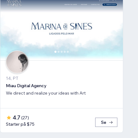
14, PT
Miau Digital Agency
We direct and realize your ideas with Art
4.7
(
27
)
Se
Starter på $75