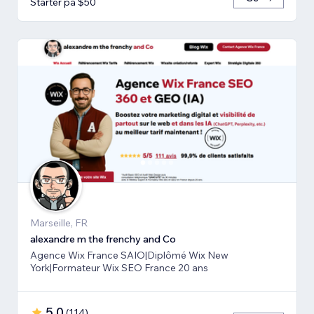
Starter på $50
Marseille, FR
alexandre m the frenchy and Co
Agence Wix France SAIO|Diplômé Wix New
York|Formateur Wix SEO France 20 ans
5.0
(
114
)