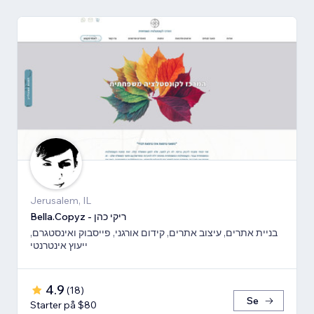
Jerusalem, IL
Bella.Copyz - ריקי כהן
בניית אתרים, עיצוב אתרים, קידום אורגני, פייסבוק ואינסטגרם,
ייעוץ אינטרנטי
4.9
(
18
)
Se
Starter på $80