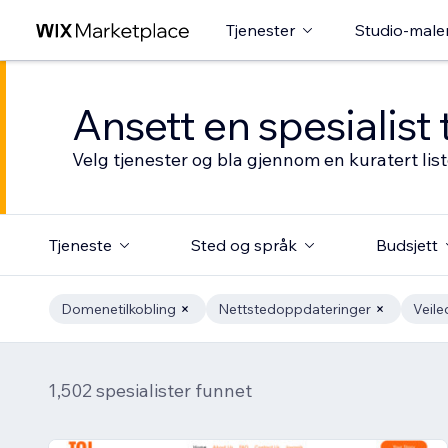
Tjenester
Studio-male
Ansett en spesialist 
Velg tjenester og bla gjennom en kuratert li
Tjeneste
Sted og språk
Budsjett
Domenetilkobling
Nettstedoppdateringer
Veile
1,502 spesialister funnet