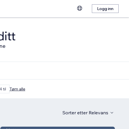
Logg inn
ditt
ine
 til
Tøm alle
Sorter etter
Relevans