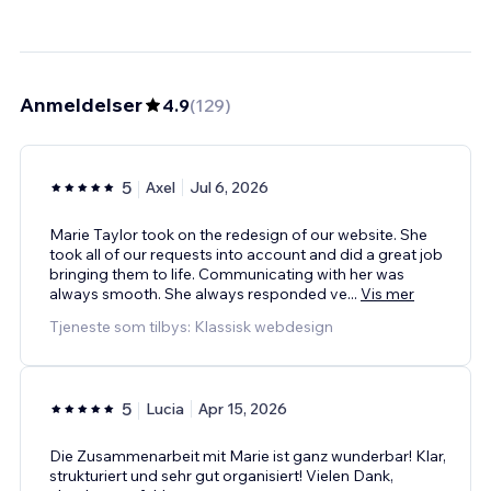
Anmeldelser
4.9
(
129
)
5
Axel
Jul 6, 2026
Marie Taylor took on the redesign of our website. She
took all of our requests into account and did a great job
bringing them to life. Communicating with her was
always smooth. She always responded ve
...
Vis mer
Tjeneste som tilbys: Klassisk webdesign
5
Lucia
Apr 15, 2026
Die Zusammenarbeit mit Marie ist ganz wunderbar! Klar,
strukturiert und sehr gut organisiert! Vielen Dank,