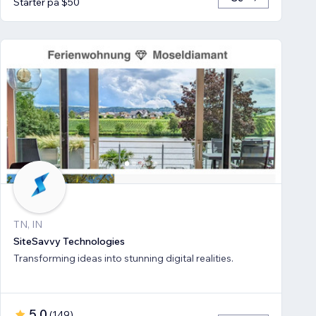
Starter på $50
TN, IN
SiteSavvy Technologies
Transforming ideas into stunning digital realities.
5.0
(
149
)