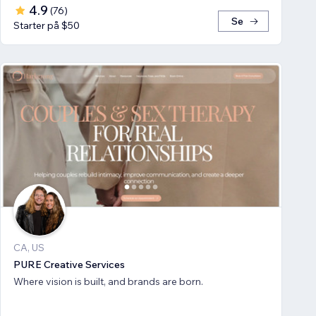
4.9
(
76
)
Se
Starter på $50
CA, US
PURE Creative Services
Where vision is built, and brands are born.