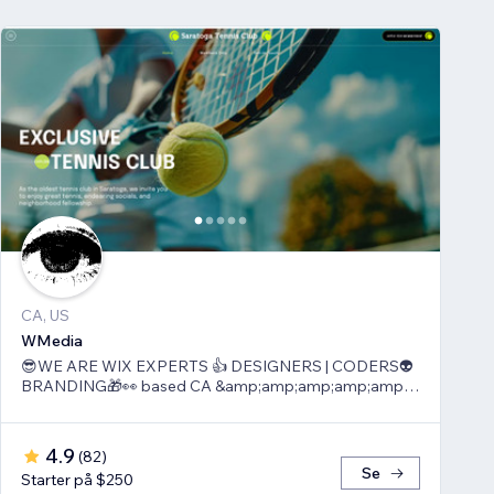
CA, US
WMedia
😎WE ARE WIX EXPERTS 👍 DESIGNERS | CODERS👽
BRANDING🎁👀 based CA &amp;amp;amp;amp;amp;
TLV
4.9
(
82
)
Se
Starter på $250