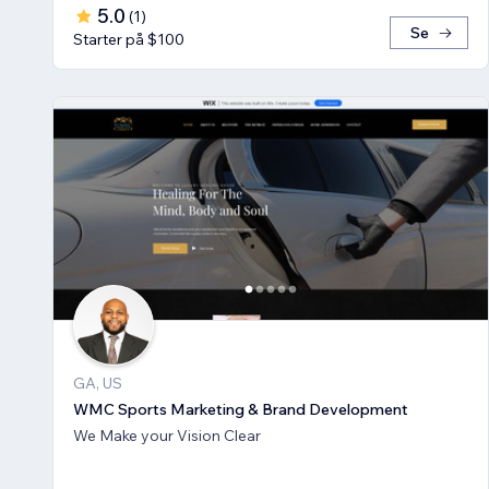
5.0
(
1
)
Se
Starter på $100
GA, US
WMC Sports Marketing & Brand Development
We Make your Vision Clear