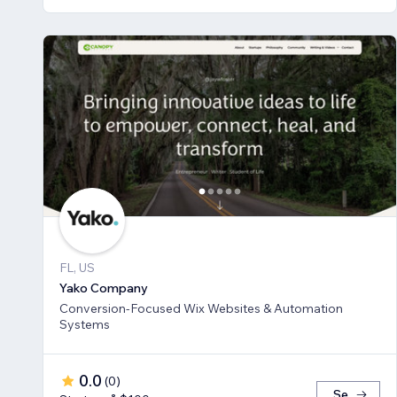
FL, US
Yako Company
Conversion-Focused Wix Websites & Automation
Systems
0.0
(
0
)
Se