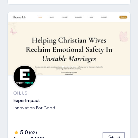
OH, US
ExperImpact
Innovation For Good
5.0
(
62
)
Se