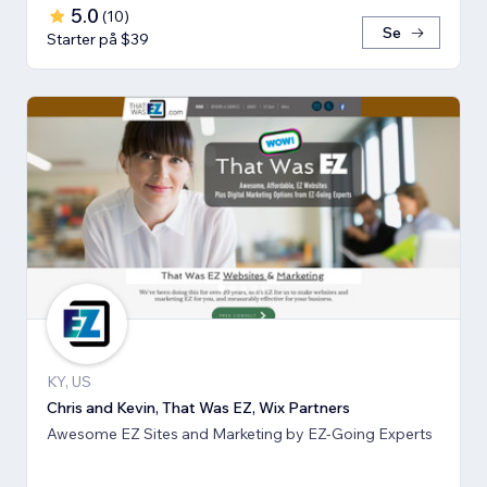
5.0
(
10
)
Se
Starter på $39
KY, US
Chris and Kevin, That Was EZ, Wix Partners
Awesome EZ Sites and Marketing by EZ-Going Experts