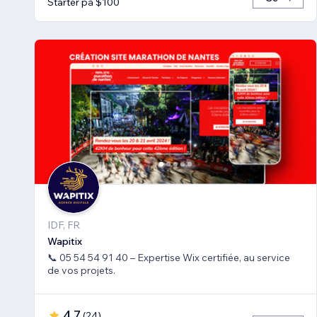
Starter på $100
IDF, FR
Wapitix
📞 05 54 54 91 40 – Expertise Wix certifiée, au service
de vos projets.
4.7
(
24
)