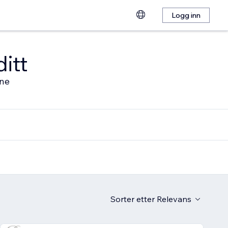
Logg inn
ditt
ine
Sorter etter
Relevans