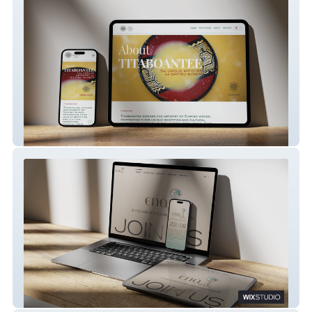
Titaboantee
ENAsyndesi