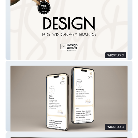
artsbydafni.design
Le Boudoir