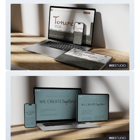
Musikschule Tonvėja
Menexifns