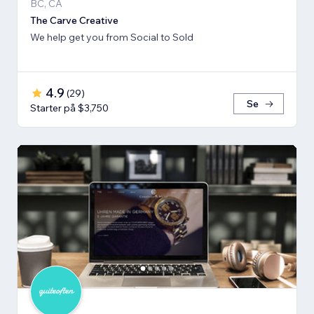
BC, CA
The Carve Creative
We help get you from Social to Sold
4.9
(
29
)
Se
Starter på $3,750