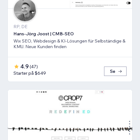
RP, DE
Hans-Jörg Joost | CMB-SEO
Wix SEO, Webdesign & KI-Lösungen für Selbständige &
KMU. Neue Kunden finden
4.9
(
47
)
Se
Starter på $649