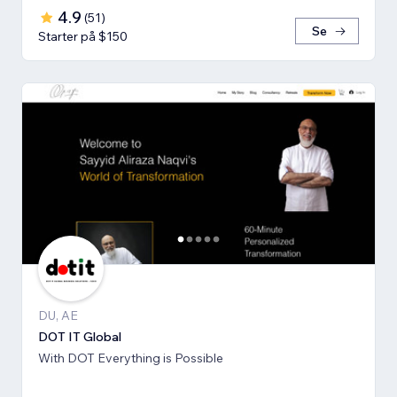
4.9
(
51
)
Se
Starter på $150
DU, AE
DOT IT Global
With DOT Everything is Possible