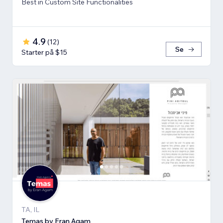
Best in Custom Site Functionalities
4.9
(
12
)
Se
Starter på $15
TA, IL
Temas by Eran Agam