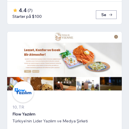
4.4
(
7
)
Se
Starter på $100
10, TR
Flow Yazılım
Türkiye'nin Lider Yazılım ve Medya Şirketi