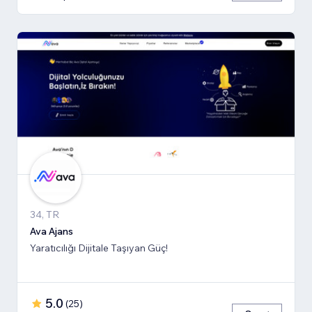
34, TR
Ava Ajans
Yaratıcılığı Dijitale Taşıyan Güç!
5.0
(
25
)