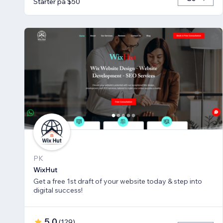
Starter på $50
PK
WixHut
Get a free 1st draft of your website today & step into
digital success!
5.0
(
129
)