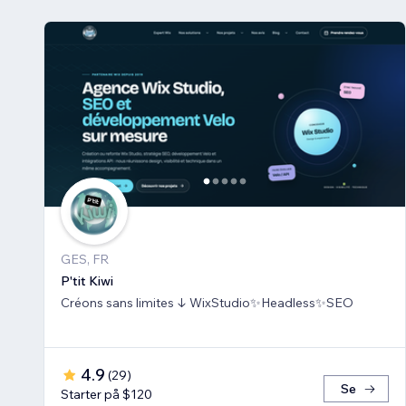
GES, FR
P'tit Kiwi
Créons sans limites ↓ WixStudio✨Headless✨SEO
4.9
(
29
)
Se
Starter på $120