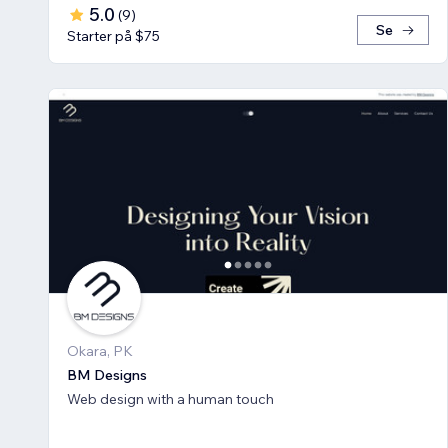
5.0
(
9
)
Se
Starter på $75
Okara, PK
BM Designs
Web design with a human touch