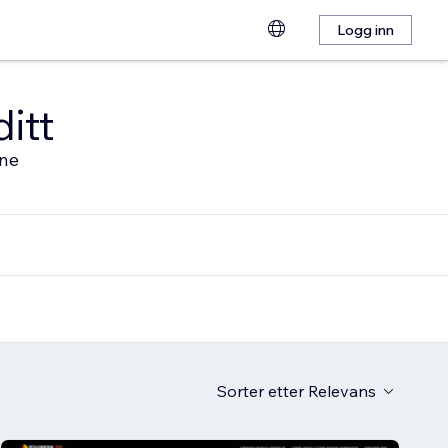
Logg inn
ditt
ine
Sorter etter
Relevans