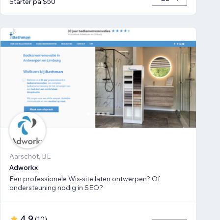
Starter på $50
Aarschot, BE
Adworkx
Een professionele Wix-site laten ontwerpen? Of
ondersteuning nodig in SEO?
4.9
(
10
)