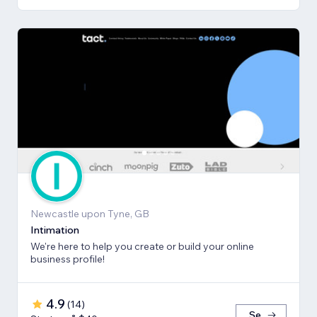
Newcastle upon Tyne, GB
Intimation
We're here to help you create or build your online
business profile!
4.9
(
14
)
Se