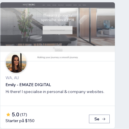
WA, AU
Emily - EMAZE DIGITAL
Hi there! I specialise in personal & company websites.
5.0
(
17
)
Se
Starter på $150