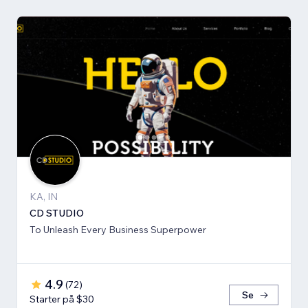
KA, IN
CD STUDIO
To Unleash Every Business Superpower
4.9
(
72
)
Se
Starter på $30