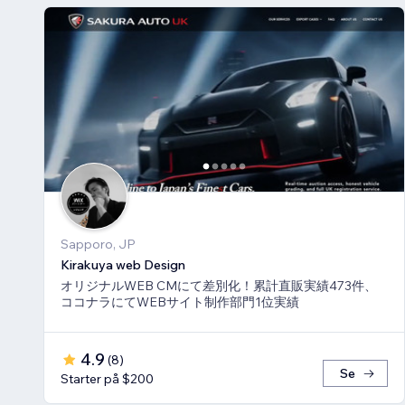
Sapporo, JP
Kirakuya web Design
オリジナルWEB CMにて差別化！累計直販実績473件、
ココナラにてWEBサイト制作部門1位実績
4.9
(
8
)
Se
Starter på $200