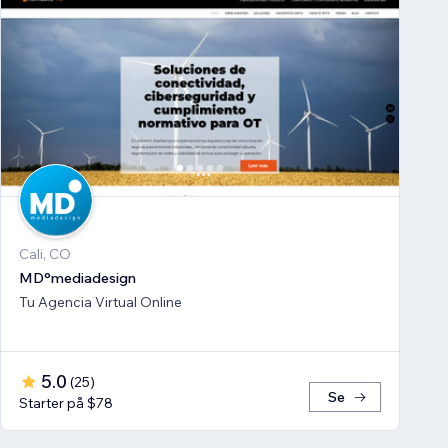
Cali, CO
MD°mediadesign
Tu Agencia Virtual Online
5.0
(
25
)
Se
Starter på $78