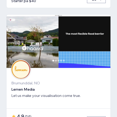
Starter på $40
Brumunddal, NO
Lemen Media
Let us make your visualisation come true.
4.9
(
14
)