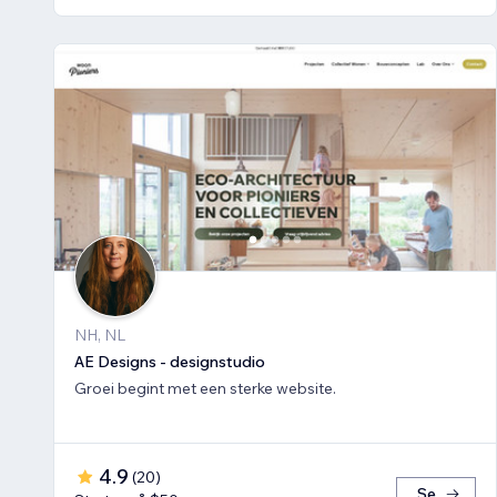
NH, NL
AE Designs - designstudio
Groei begint met een sterke website.
4.9
(
20
)
Se