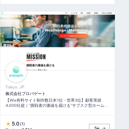
Tokyo, JP
株式会社プロパゲート
【Wix有料サイト制作数日本1位・世界3位】顧客実績
4,000社超｜“挑戦者の価値を届ける”サブスク型ホームペ
ージ制作＆運用代行
5.0
(
1
)
Se