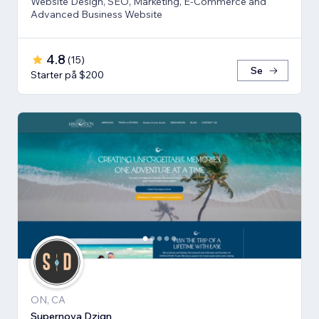
Website Design, SEO, Marketing, E-Commerce and
Advanced Business Website
4.8
(
15
)
Se
Starter på $200
ON, CA
Supernova Dzign