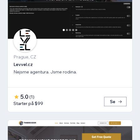
Prague, CZ
Levvel.cz
Nejsme agentura. Jsme rodina.
5.0
(
1
)
Se
Starter på $99