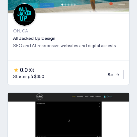
ON, CA
All Jacked Up Design
SEO and AI-responsive websites and digital assests
0.0
(
0
)
Se
Starter på $350