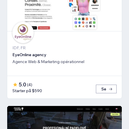
IDF, FR
EyeOnline agency
Agence Web & Marketing opérationnel
5.0
(
4
)
Se
Starter på $590