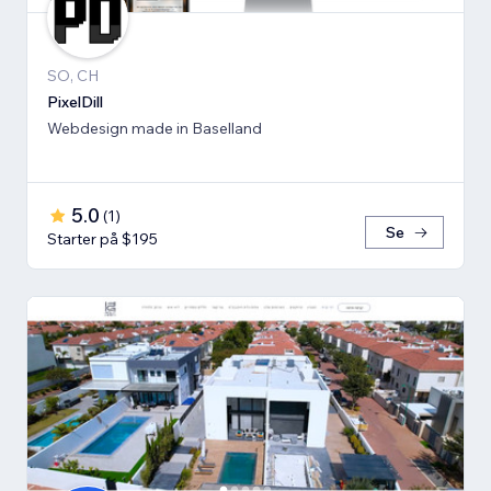
SO, CH
PixelDill
Webdesign made in Baselland
5.0
(
1
)
Se
Starter på $195