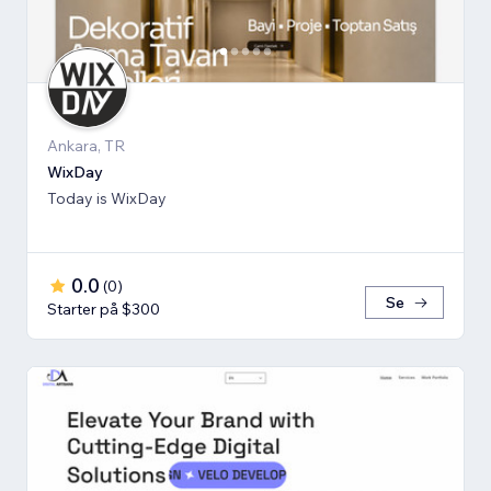
Ankara, TR
WixDay
Today is WixDay
0.0
(
0
)
Se
Starter på $300