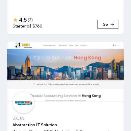
4.5
(
2
)
Se
Starter på $760
UK, IN
Abstractinn IT Solution