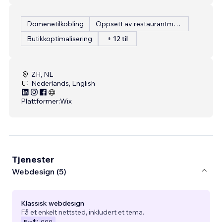
Domenetilkobling
Oppsett av restaurantmeny
Butikkoptimalisering
+ 12 til
ZH, NL
Nederlands, English
Plattformer:
Wix
Tjenester
Webdesign (5)
Klassisk webdesign
Få et enkelt nettsted, inkludert et tema.
Fra
$1,000