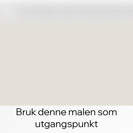
Trykk på rediger, og opprett ditt eget fantastiske ne
Bruk denne malen som
utgangspunkt