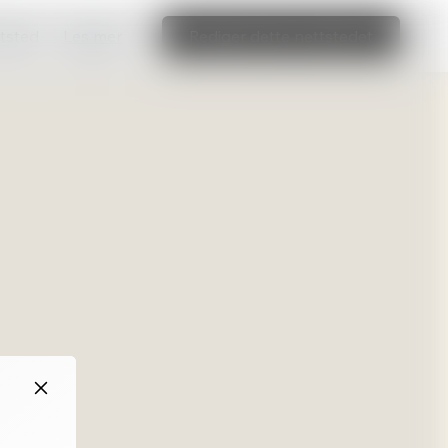
ttsted
Les mer
Rediger dette nettstedet