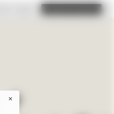
ttsted
Les mer
Rediger dette nettstedet