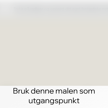
Trykk på rediger, og opprett ditt eget fantastiske ne
Bruk denne malen som
utgangspunkt