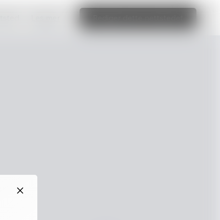
ttsted
Les mer
Rediger dette nettstedet