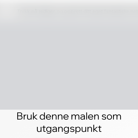
Trykk på rediger, og opprett ditt eget fantastiske ne
Bruk denne malen som
utgangspunkt