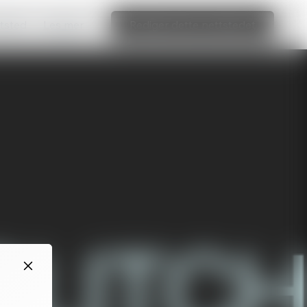
ttsted
Les mer
Rediger dette nettstedet