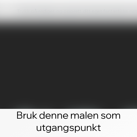
Trykk på rediger, og opprett ditt eget fantastiske ne
Bruk denne malen som
utgangspunkt