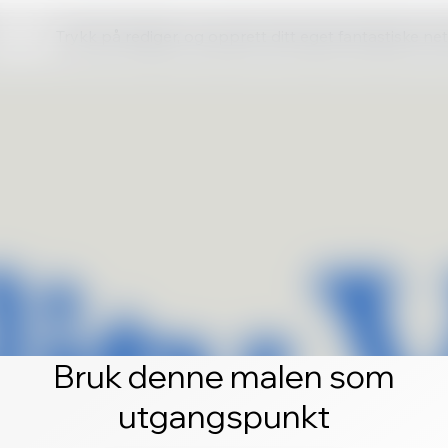
Trykk på rediger, og opprett ditt eget fantastiske ne
Bruk denne malen som
utgangspunkt