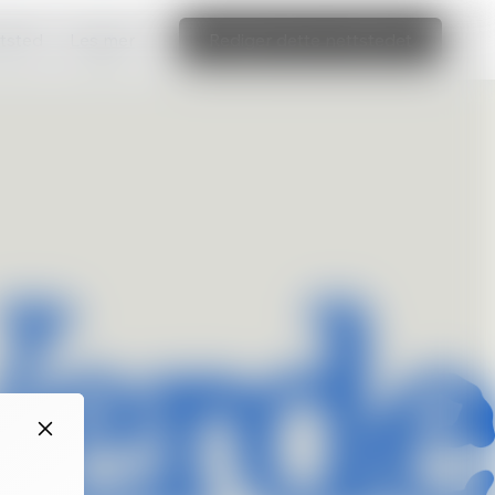
ttsted
Les mer
Rediger dette nettstedet