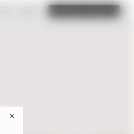
ttsted
Les mer
Rediger dette nettstedet