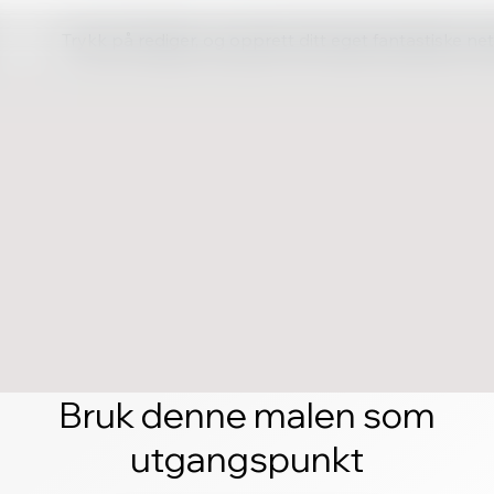
Trykk på rediger, og opprett ditt eget fantastiske ne
Bruk denne malen som
utgangspunkt