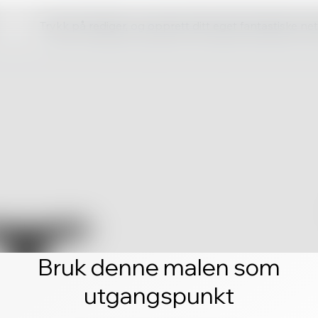
Trykk på rediger, og opprett ditt eget fantastiske ne
Bruk denne malen som
utgangspunkt