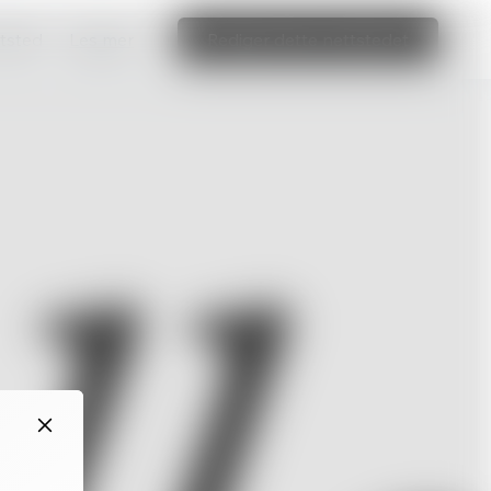
ttsted
Les mer
Rediger dette nettstedet