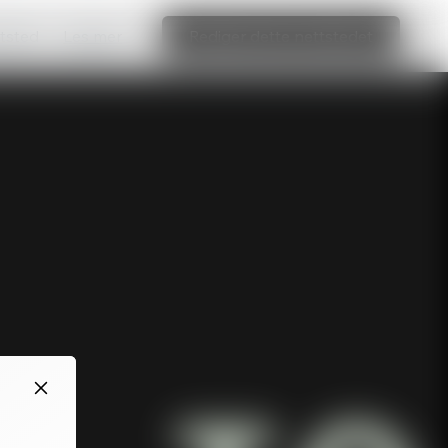
ttsted
Les mer
Rediger dette nettstedet