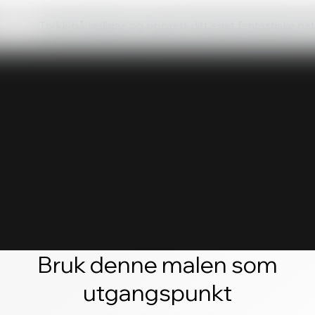
Trykk på rediger, og opprett ditt eget fantastiske ne
Bruk denne malen som
utgangspunkt