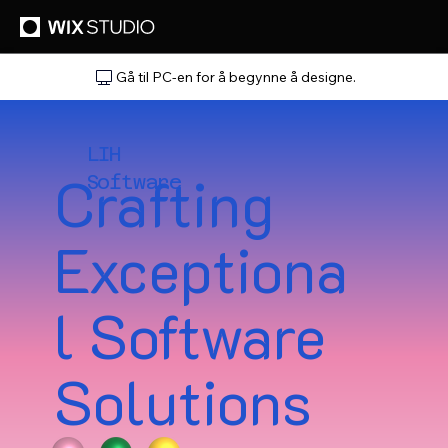
Gå til PC-en for å begynne å designe.