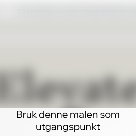
Trykk på rediger, og opprett ditt eget fantastiske ne
Bruk denne malen som
utgangspunkt