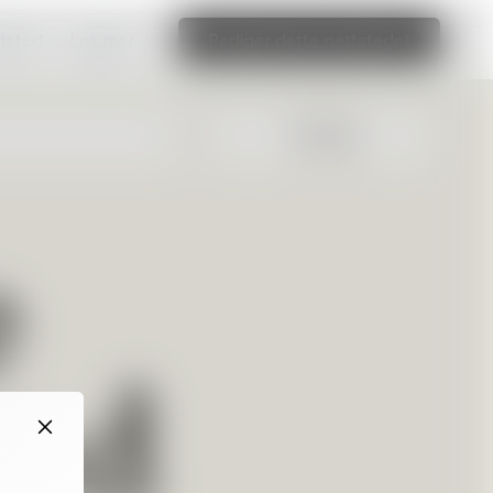
ttsted
Les mer
Rediger dette nettstedet