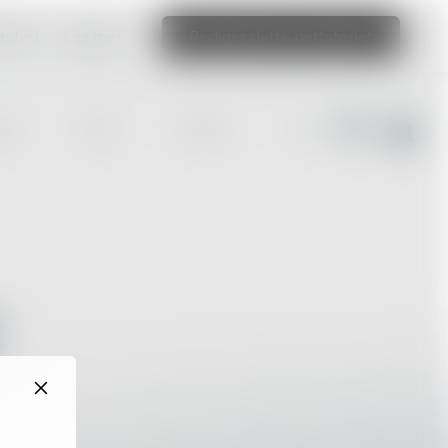
ttsted
Les mer
Rediger dette nettstedet