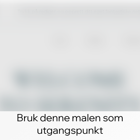
Trykk på rediger, og opprett ditt eget fantastiske ne
Bruk denne malen som
utgangspunkt