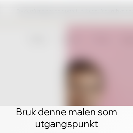
Trykk på rediger, og opprett ditt eget fantastiske ne
Bruk denne malen som
utgangspunkt