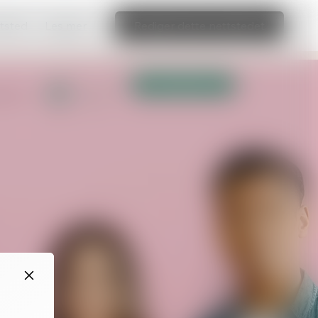
ttsted
Les mer
Rediger dette nettstedet