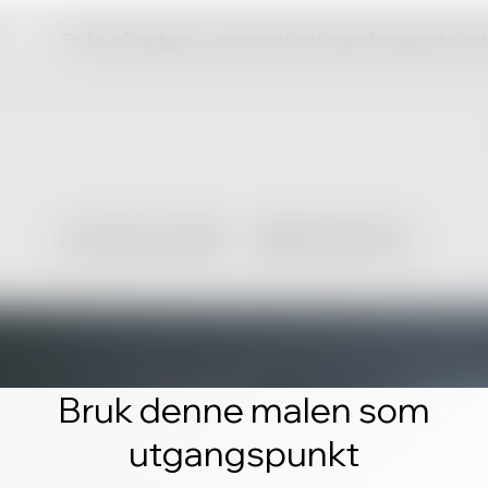
Trykk på rediger, og opprett ditt eget fantastiske ne
Bruk denne malen som
utgangspunkt