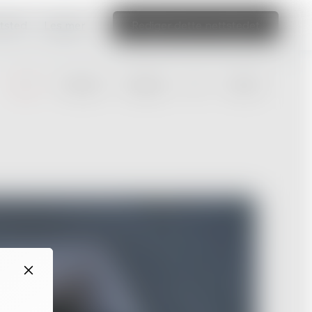
ttsted
Les mer
Rediger dette nettstedet