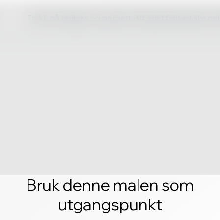
Trykk på rediger, og opprett ditt eget fantastiske ne
Bruk denne malen som
utgangspunkt