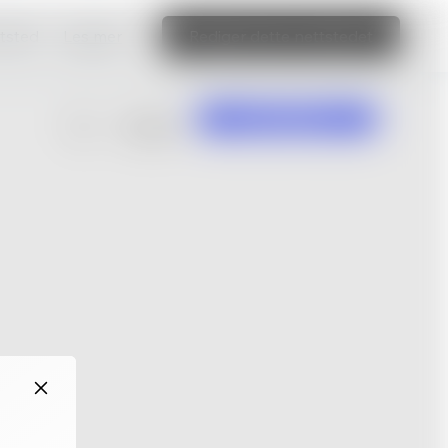
ttsted
Les mer
Rediger dette nettstedet