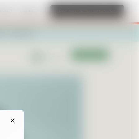
ttsted
Les mer
Rediger dette nettstedet