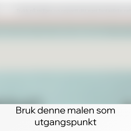
Trykk på rediger, og opprett ditt eget fantastiske ne
Bruk denne malen som
utgangspunkt