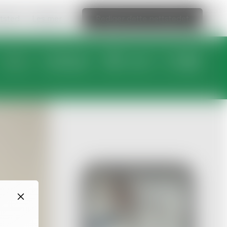
ttsted
Les mer
Rediger dette nettstedet