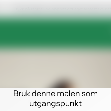
Trykk på rediger, og opprett ditt eget fantastiske ne
Bruk denne malen som
utgangspunkt