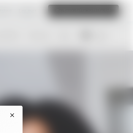
ttsted
Les mer
Rediger dette nettstedet