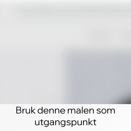
Trykk på rediger, og opprett ditt eget fantastiske ne
Bruk denne malen som
utgangspunkt