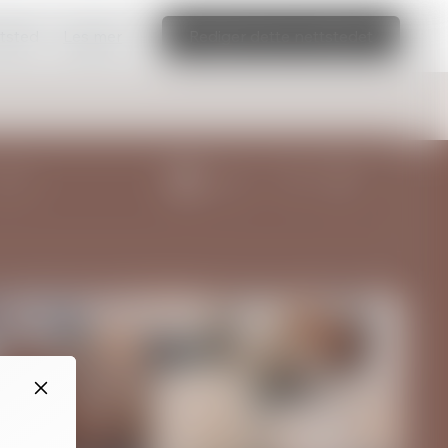
ttsted
Les mer
Rediger dette nettstedet