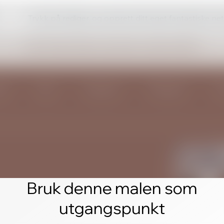
Trykk på rediger, og opprett ditt eget fantastiske ne
Bruk denne malen som
utgangspunkt