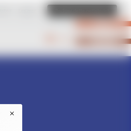
ttsted
Les mer
Rediger dette nettstedet