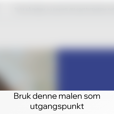
Trykk på rediger, og opprett ditt eget fantastiske ne
Bruk denne malen som
utgangspunkt