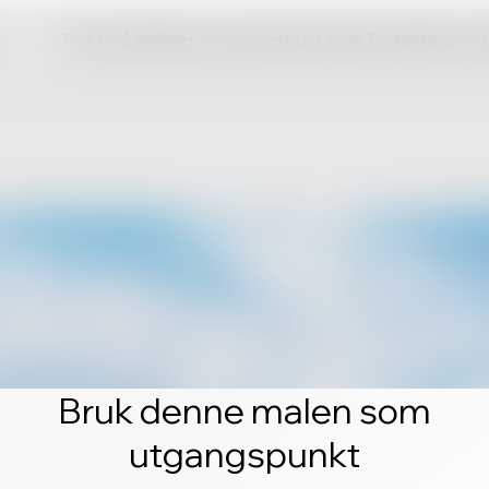
Trykk på rediger, og opprett ditt eget fantastiske ne
Bruk denne malen som
utgangspunkt