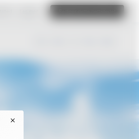
ttsted
Les mer
Rediger dette nettstedet