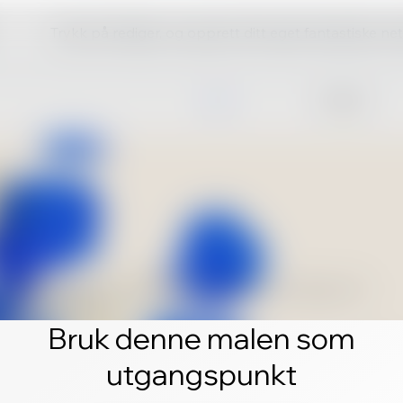
Trykk på rediger, og opprett ditt eget fantastiske ne
Bruk denne malen som
utgangspunkt