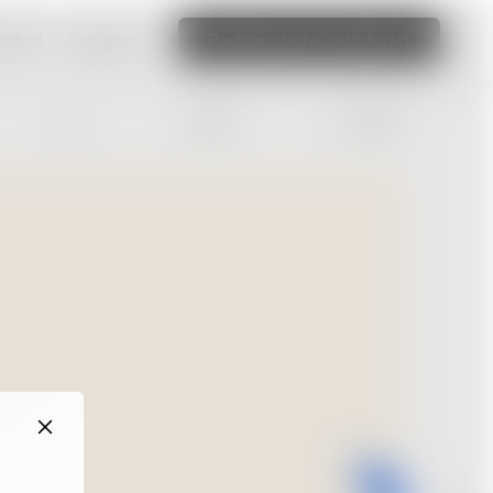
ttsted
Les mer
Rediger dette nettstedet