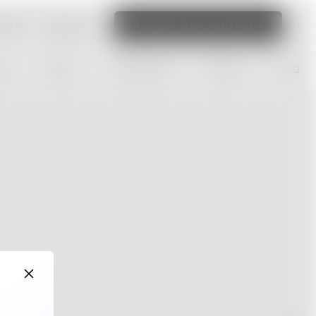
ttsted
Les mer
Rediger dette nettstedet