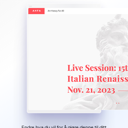
Endre hva du vil for å gjøre denne til ditt