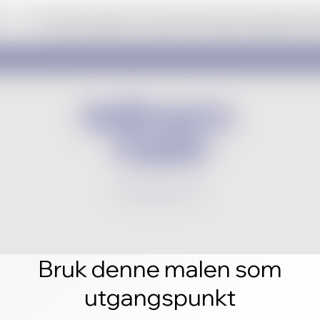
Trykk på rediger, og opprett ditt eget fantastiske ne
Bruk denne malen som
utgangspunkt