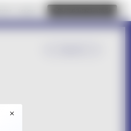
ttsted
Les mer
Rediger dette nettstedet