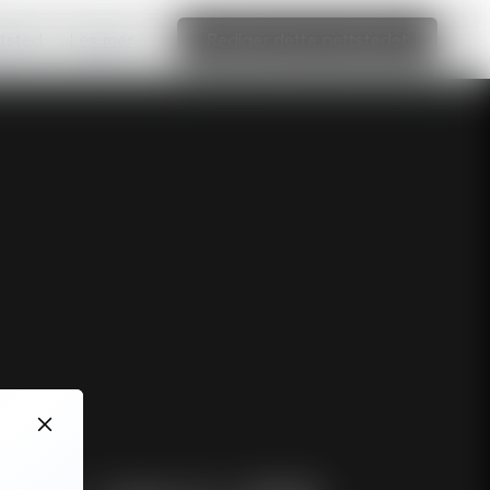
ttsted
Les mer
Rediger dette nettstedet