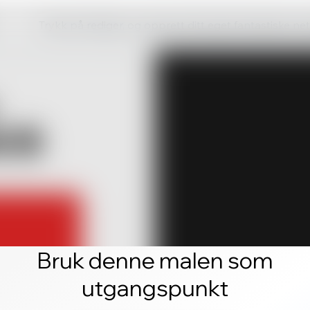
Trykk på rediger, og opprett ditt eget fantastiske ne
Bruk denne malen som
utgangspunkt