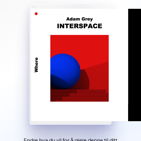
Endre hva du vil for å gjøre denne til ditt