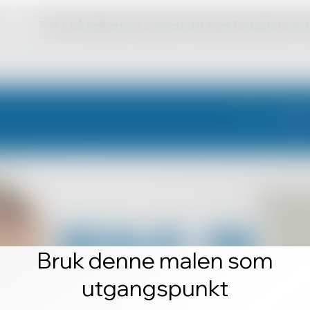
Trykk på rediger, og opprett ditt eget fantastiske ne
Bruk denne malen som
utgangspunkt