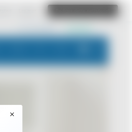
ttsted
Les mer
Rediger dette nettstedet