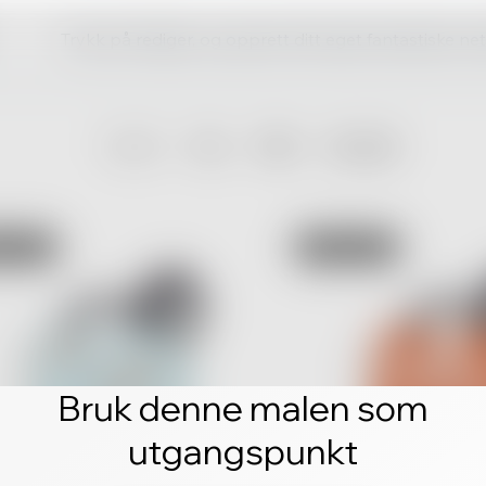
Trykk på rediger, og opprett ditt eget fantastiske ne
Bruk denne malen som
utgangspunkt