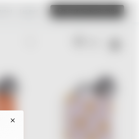
ttsted
Les mer
Rediger dette nettstedet