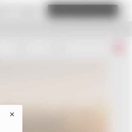
ttsted
Les mer
Rediger dette nettstedet