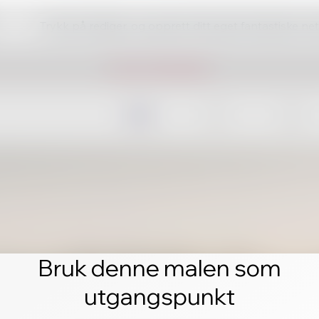
Trykk på rediger, og opprett ditt eget fantastiske ne
Bruk denne malen som
utgangspunkt