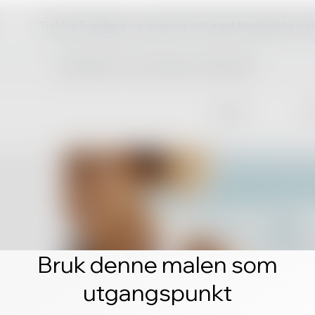
Trykk på rediger, og opprett ditt eget fantastiske ne
Bruk denne malen som
utgangspunkt