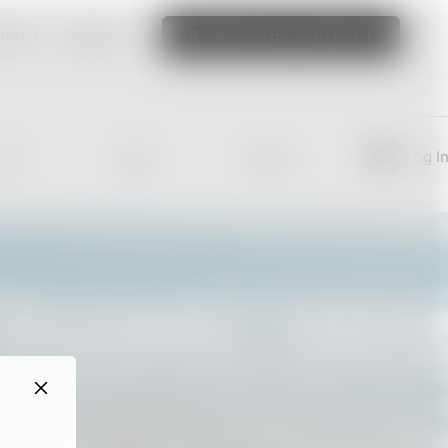
ttsted
Les mer
Rediger dette nettstedet