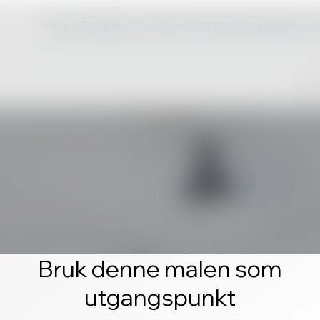
Trykk på rediger, og opprett ditt eget fantastiske ne
Bruk denne malen som
utgangspunkt