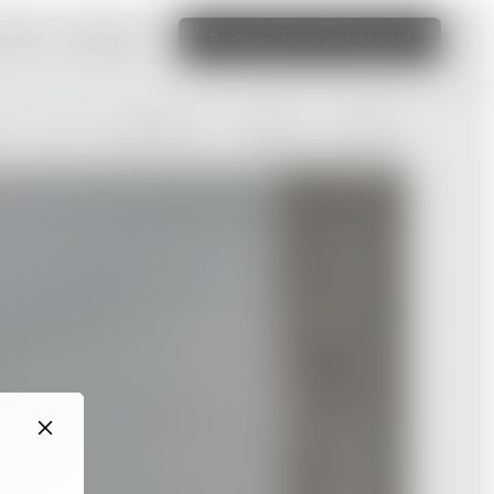
ttsted
Les mer
Rediger dette nettstedet