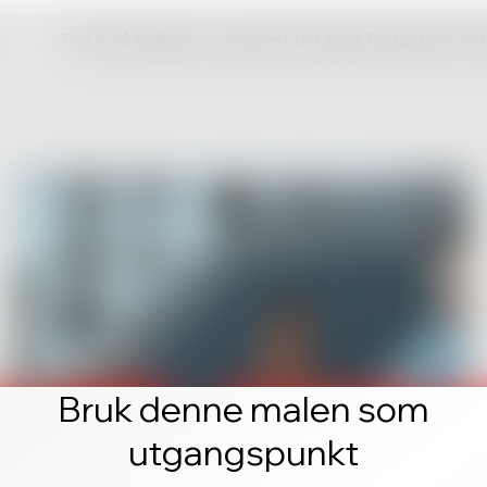
Trykk på rediger, og opprett ditt eget fantastiske ne
Bruk denne malen som
utgangspunkt