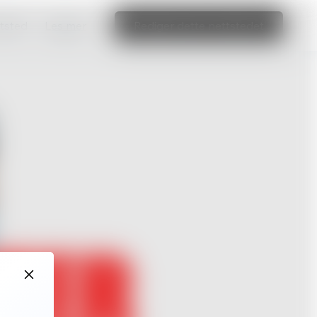
ttsted
Les mer
Rediger dette nettstedet