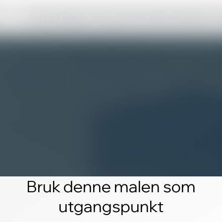
Trykk på rediger, og opprett ditt eget fantastiske ne
Bruk denne malen som
utgangspunkt