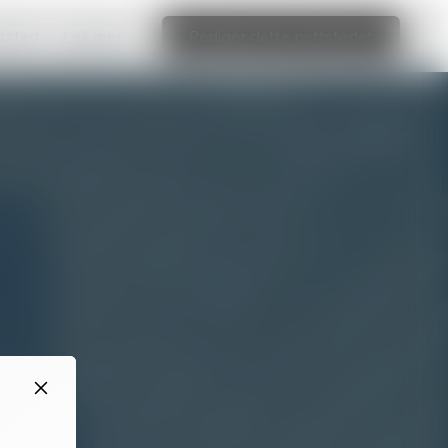
ttsted
Les mer
Rediger dette nettstedet