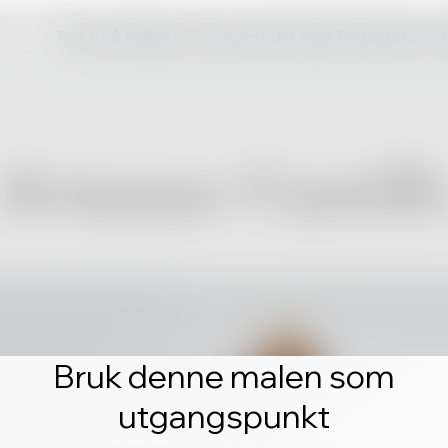
Trykk på rediger, og opprett ditt eget fantastiske ne
Bruk denne malen som
utgangspunkt