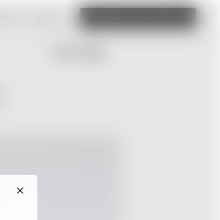
ttsted
Les mer
Rediger dette nettstedet