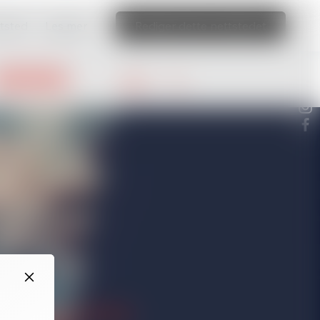
ttsted
Les mer
Rediger dette nettstedet