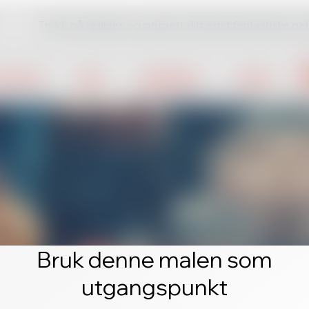
Trykk på rediger, og opprett ditt eget fantastiske ne
Bruk denne malen som
utgangspunkt